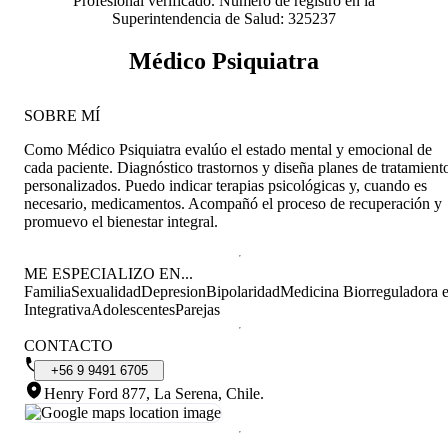
Profesional verificado. Número de registro en la
Superintendencia de Salud: 325237
Médico Psiquiatra
SOBRE MÍ
Como Médico Psiquiatra evalúo el estado mental y emocional de
cada paciente. Diagnóstico trastornos y diseña planes de tratamient
personalizados. Puedo indicar terapias psicológicas y, cuando es
necesario, medicamentos. Acompañó el proceso de recuperación y
promuevo el bienestar integral.
ME ESPECIALIZO EN...
Familia
Sexualidad
Depresion
Bipolaridad
Medicina Biorreguladora 
Integrativa
Adolescentes
Parejas
CONTACTO
+56
9
9491
6705
Henry Ford 877, La Serena, Chile
.