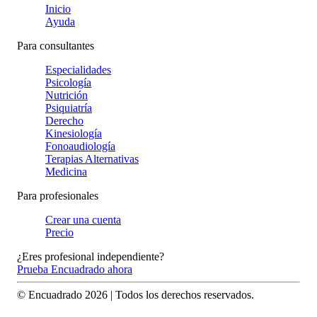
Inicio
Ayuda
Para consultantes
Especialidades
Psicología
Nutrición
Psiquiatría
Derecho
Kinesiología
Fonoaudiología
Terapias Alternativas
Medicina
Para profesionales
Crear una cuenta
Precio
¿Eres profesional independiente?
Prueba Encuadrado ahora
© Encuadrado
2026
| Todos los derechos reservados.