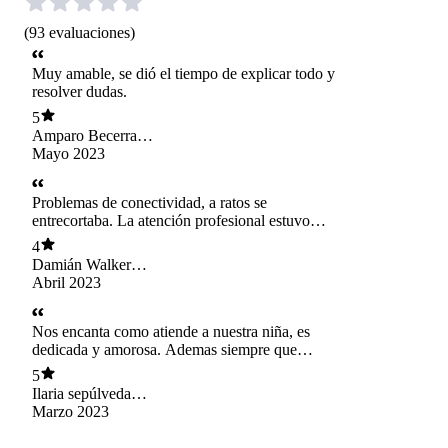
(
93
evaluaciones
)
Muy amable, se dió el tiempo de explicar todo y
resolver dudas.
5
Amparo Becerra
Barroeta
Mayo 2023
Problemas de conectividad, a ratos se
entrecortaba. La atención profesional estuvo
bien.
4
Damián Walker
Mora
Abril 2023
Nos encanta como atiende a nuestra niña, es
dedicada y amorosa. Ademas siempre que
tenemos una inquietud le escribimos y nos
5
responde amablemente.
Ilaria sepúlveda
galarza
Marzo 2023