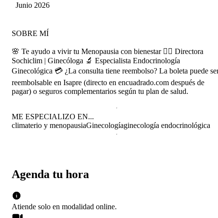
Albornoz
Junio 2026
SOBRE MÍ
🌸 Te ayudo a vivir tu Menopausia con bienestar 👩‍⚕️ Directora
Sochiclim | Ginecóloga 🔬 Especialista Endocrinología
Ginecológica 💳 ¿La consulta tiene reembolso? La boleta puede se
reembolsable en Isapre (directo en encuadrado.com después de
pagar) o seguros complementarios según tu plan de salud.
ME ESPECIALIZO EN...
climaterio y menopausia
Ginecología
ginecología endocrinológica
Agenda tu hora
Atiende solo en
modalidad
online
.