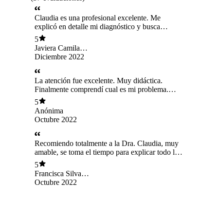
Claudia es una profesional excelente. Me
explicó en detalle mi diagnóstico y busca
siempre las mejores alternativas para el
5
tratamiento específico para cada uno. Además,
Javiera Camila
piensa en que no sea un gran impacto para el
Maulén Sepúlveda
Diciembre 2022
bolsillo de la persona, desde los exámenes al tto.
La atención fue excelente. Muy didáctica.
Finalmente comprendí cual es mi problema.
100% recomendable
5
Anónima
Octubre 2022
Recomiendo totalmente a la Dra. Claudia, muy
amable, se toma el tiempo para explicar todo lo
necesario.
5
Francisca Silva
Bevitt
Octubre 2022