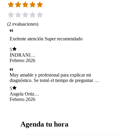
(
2
evaluaciones
)
Exelente atención Super recomendado
5
INDRANI
ESPAÑA
Febrero 2026
Muy amable y profesional para explicar mi
diagnóstico. Se tomó el tiempo de preguntar mi
historial y de escuchar las visiones de otros
5
especialistas para sacar conclusiones. Gracias
Angela Ortiz
doctora Brenda T.
Morales
Febrero 2026
Agenda tu hora