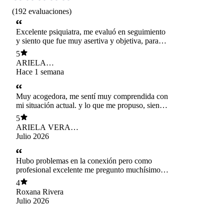
(
192
evaluaciones
)
Excelente psiquiatra, me evaluó en seguimiento
y siento que fue muy asertiva y objetiva, para
hacerme ver qué necesito.
5
ARIELA
ANDREA VERA
Hace 1 semana
DIAZ
Muy acogedora, me sentí muy comprendida con
mi situación actual. y lo que me propuso, siento
que es lo que necesito para mí
5
ARIELA VERA
DIAZ
Julio 2026
Hubo problemas en la conexión pero como
profesional excelente me pregunto muchísimo
indagando las posibles causas del problema. Me
4
gustó bastante
Roxana Rivera
Julio 2026