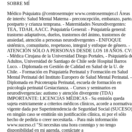
SOBRE MÍ
Médico Psiquiatra @centrosermujer www.centrosermujer.cl Áreas
de interés: Salud Mental Materna - preconcepción, embarazo, parto
postparto y crianza temprana. - Maternidades Neurodivergentes:
TEA, TDAH, AACC. Psiquiatría General: - Psiquiatría general:
trastorno adaptativos, duelos, trastornos del ánimo, trastornos de
ansiedad, atención a personas neurodivergentes - ENFOQUE
sistémico, comunitario, respetuoso, integral y enfoque de género. -
ATENCIÓN SÓLO A PERSONAS DESDE LOS 18 AÑOS. CV
- Médica Cirujana de la Universidad Diego Portales, - Psiquiatría d
Adultos, Universidad de Santiago de Chile sede Hospital Barros
Luco. - Diplomada en Gestión de Calidad en Salud de la U. de
Chile. - Formación en Psiquiatría Perinatal y Formación en Salud
Mental Perinatal del Instituto Europero de Salud Mental Perinatal. -
Diplomada en Psicoterapia Perinatal, escuela de formación en
psicología perinatal Gestacrianza. - Cursos y seminarios en
neurodivergencias: autismo y atención divergente (TDA)
IMPORTANTE: LICENCIAS MÉDICAS - Su emisión queda
sujeta estrictamente a criterios médicos clínicos, acorde a normativa
vigente dada por Superintendencia de Seguridad Social (SUCESO)
en ningún caso se emitirán sin justificación clínica, ni por el sólo
hecho de pedirla o creer necesitarla. - Para más información
www.suceso.cl "Si necesitas una hora conmigo y no tengo
disponibilidad en mi agenda, contáctate a