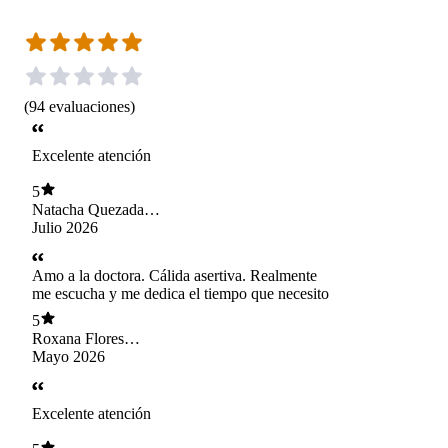
(
94
evaluaciones
)
Excelente atención
5
Natacha Quezada
Delgado
Julio 2026
Amo a la doctora. Cálida asertiva. Realmente
me escucha y me dedica el tiempo que necesito
5
Roxana Flores
Olave
Mayo 2026
Excelente atención