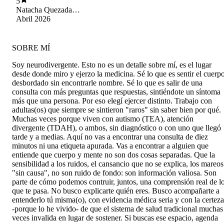
5
Natacha Quezada
Delgado
Abril 2026
SOBRE MÍ
Soy neurodivergente. Esto no es un detalle sobre mí, es el lugar
desde donde miro y ejerzo la medicina. Sé lo que es sentir el cuerp
desbordado sin encontrarle nombre. Sé lo que es salir de una
consulta con más preguntas que respuestas, sintiéndote un síntoma
más que una persona. Por eso elegí ejercer distinto. Trabajo con
adultas(os) que siempre se sintieron "raros" sin saber bien por qué.
Muchas veces porque viven con autismo (TEA), atención
divergente (TDAH), o ambos, sin diagnóstico o con uno que llegó
tarde y a medias. Aquí no vas a encontrar una consulta de diez
minutos ni una etiqueta apurada. Vas a encontrar a alguien que
entiende que cuerpo y mente no son dos cosas separadas. Que la
sensibilidad a los ruidos, el cansancio que no se explica, los mareos
"sin causa", no son ruido de fondo: son información valiosa. Son
parte de cómo podemos contruir, juntos, una comprensión real de l
que te pasa. No busco explicarte quién eres. Busco acompañarte a
entenderlo tú misma(o), con evidencia médica seria y con la certeza
-porque lo he vivido- de que el sistema de salud tradicional muchas
veces invalida en lugar de sostener. Si buscas ese espacio, agenda