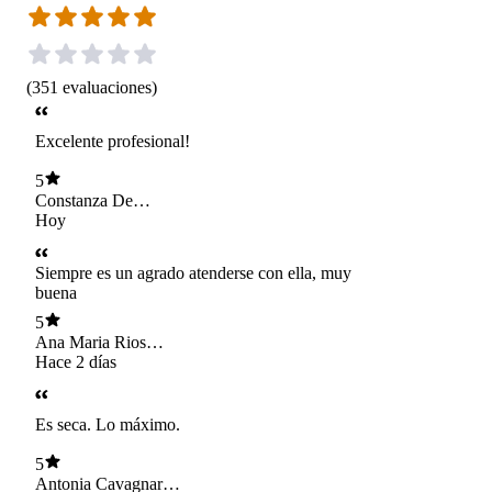
(
351
evaluaciones
)
Excelente profesional!
5
Constanza De
Tezanos Pinto
Hoy
Vicente
Siempre es un agrado atenderse con ella, muy
buena
5
Ana Maria Rios
Gonzalez
Hace 2 días
Es seca. Lo máximo.
5
Antonia Cavagnaro