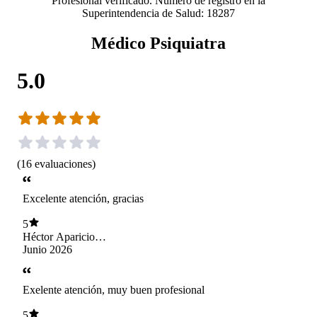
Profesional verificado. Número de registro en la
Superintendencia de Salud: 18287
Médico Psiquiatra
5.0
(
16
evaluaciones
)
Excelente atención, gracias
5
Héctor Aparicio
Alarcón
Junio 2026
Exelente atención, muy buen profesional
5