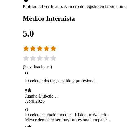
Profesional verificado. Número de registro en la Superin
Médico Internista
5.0
(
3
evaluaciones
)
Excelente doctor , amable y profesional
5
Juanita Ljubetic
Aguilera
Abril 2026
Excelente atención médica. El doctor Walterio
Meyer demostró ser muy profesional, empático
y claro en sus explicaciones durante toda la