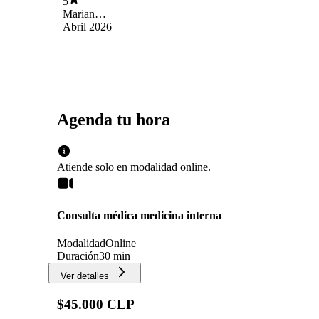
5
consulta. A pesar de ser una atención remota, se
Marian
tomó el tiempo necesario para escuchar y
Urbisagastegui Silva
Abril 2026
evaluar adecuadamente. Destaco su trato
cercano, lo que genera mucha confianza como
paciente. Sin duda, muy recomendable.
Agenda tu hora
Atiende solo en
modalidad
online
.
Consulta médica medicina interna
Modalidad
Online
Duración
30 min
Ver detalles
$45.000 CLP