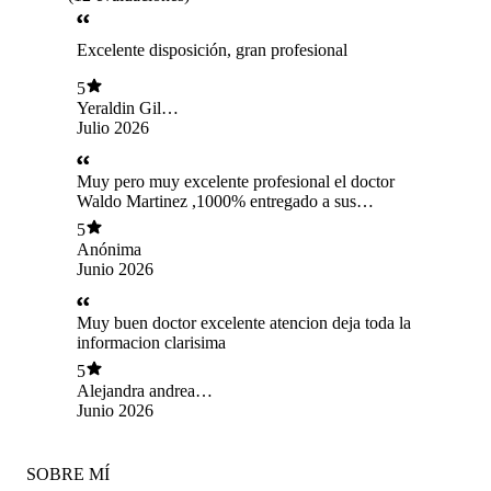
Excelente disposición, gran profesional
5
Yeraldin Gil
Hurtado
Julio 2026
Muy pero muy excelente profesional el doctor
Waldo Martinez ,1000% entregado a sus
pacientes ,te explica te ayuda a salir de dudas y
5
siempre recomendado todos los pasos a seguir
Anónima
,muchas gracias por todo doctor Waldo ,un
Junio 2026
excelente profesional saludos ...
Muy buen doctor excelente atencion deja toda la
informacion clarisima
5
Alejandra andrea
venegas martinez
Junio 2026
SOBRE MÍ