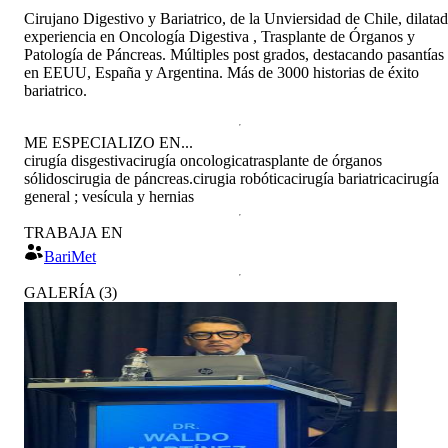
Cirujano Digestivo y Bariatrico, de la Unviersidad de Chile, dilata
experiencia en Oncología Digestiva , Trasplante de Órganos y
Patología de Páncreas. Múltiples post grados, destacando pasantías
en EEUU, España y Argentina. Más de 3000 historias de éxito
bariatrico.
ME ESPECIALIZO EN...
cirugía disgestiva
cirugía oncologica
trasplante de órganos
sólidos
cirugia de páncreas.
cirugia robótica
cirugía bariatrica
cirugía
general ; vesícula y hernias
TRABAJA EN
BariMet
GALERÍA
(
3
)