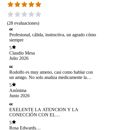
(
28
evaluaciones
)
Profesional, cálida, instructiva, un agrado cómo
siempre
5
Claudio Mesa
Julio 2026
Rodolfo es muy ameno, casi como hablar con
un amigo. No solo analiza medicamente la
situación sino que se da el tiempo para hablar un
5
poco de la vida, te escucha y propone objetivos.
Anónima
Hace que el espacio se sienta seguro y da
Junio 2026
confianza, no es un médico endiosado al que no
se le puede preguntar o cuestionar cosas, con él
se puede conversar y discutir temas que nos
EXELENTE LA ATENCION Y LA
importan como pacientes. Hasta el momento
CONECCIÓN CON EL
todo ha sido 10/10.
PACIENTE,MOTIVADOR Y CON UNA
5
FUERTE LUZ INTERIOR QUE DEBE
Rosa Edwards