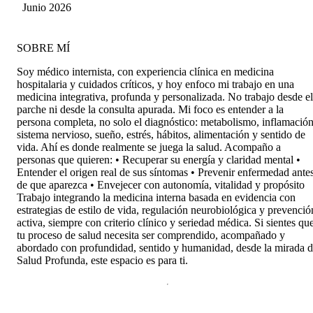
LLEGAR A MUCHA GENTE QUE LO
Carrasco
Junio 2026
VISITA . MUCHAS GRACIAS
SOBRE MÍ
Soy médico internista, con experiencia clínica en medicina
hospitalaria y cuidados críticos, y hoy enfoco mi trabajo en una
medicina integrativa, profunda y personalizada. No trabajo desde el
parche ni desde la consulta apurada. Mi foco es entender a la
persona completa, no solo el diagnóstico: metabolismo, inflamación
sistema nervioso, sueño, estrés, hábitos, alimentación y sentido de
vida. Ahí es donde realmente se juega la salud. Acompaño a
personas que quieren: • Recuperar su energía y claridad mental •
Entender el origen real de sus síntomas • Prevenir enfermedad ante
de que aparezca • Envejecer con autonomía, vitalidad y propósito
Trabajo integrando la medicina interna basada en evidencia con
estrategias de estilo de vida, regulación neurobiológica y prevenció
activa, siempre con criterio clínico y seriedad médica. Si sientes qu
tu proceso de salud necesita ser comprendido, acompañado y
abordado con profundidad, sentido y humanidad, desde la mirada 
Salud Profunda, este espacio es para ti.