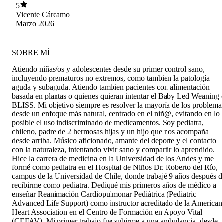
5
Vicente Cárcamo
Marzo 2026
SOBRE MÍ
Atiendo niñas/os y adolescentes desde su primer control sano,
incluyendo prematuros no extremos, como tambien la patología
aguda y subaguda. Atiendo tambien pacientes con alimentación
basada en plantas o quienes quieran intentar el Baby Led Weaning 
BLISS. Mi objetivo siempre es resolver la mayoría de los problema
desde un enfoque más natural, centrado en el niñ@, evitando en lo
posible el uso indiscriminado de medicamentos. Soy pediatra,
chileno, padre de 2 hermosas hijas y un hijo que nos acompaña
desde arriba. Músico aficionado, amante del deporte y el contacto
con la naturaleza, intentando vivir sano y compartir lo aprendido.
Hice la carrera de medicina en la Universidad de los Andes y me
formé como pediatra en el Hospital de Niños Dr. Roberto del Río,
campus de la Universidad de Chile, donde trabajé 9 años después 
recibirme como pediatra. Dediqué mis primeros años de médico a
enseñar Reanimación Cardiopulmonar Pediátrica (Pediatric
Advanced Life Support) como instructor acreditado de la American
Heart Association en el Centro de Formación en Apoyo Vital
(CEFAV). Mi primer trabajo fue subirme a una ambulancia, desde