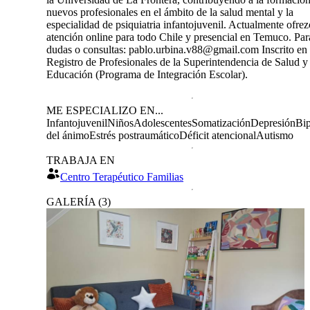
nuevos profesionales en el ámbito de la salud mental y la
especialidad de psiquiatria infantojuvenil. Actualmente ofre
atención online para todo Chile y presencial en Temuco. Par
dudas o consultas: pablo.urbina.v88@gmail.com Inscrito en 
Registro de Profesionales de la Superintendencia de Salud y
Educación (Programa de Integración Escolar).
ME ESPECIALIZO EN...
Infantojuvenil
Niños
Adolescentes
Somatización
Depresión
Bip
del ánimo
Estrés postraumático
Déficit atencional
Autismo
TRABAJA EN
Centro Terapéutico Familias
GALERÍA
(
3
)