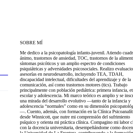
SOBRE MÍ
Me dedico a la psicopatología infanto-juvenil. Atiendo cuadr
ánimo, trastornos de ansiedad, TOC, trastornos de la aliment
síntomas psicóticos y un amplio espectro de condiciones
psiquiátricas y adversidades psicosociales. Realizo evaluaci
asesorías en neurodesarrollo, incluyendo TEA, TDAH,
discapacidad intelectual, dificultades del aprendizaje y de la
comunicación, así como trastornos motores (tics). Trabajo
principalmente con población pediátrica: primera infancia, e
escolar y adolescencia. Mi marco teórico es amplio y se insc
una mirada del desarrollo evolutivo —tanto de la infancia y
adolescencia “normales” como en su dimensión psicopatoló
—. Cuento, además, con formación en la Clínica Psicoanalít
desde Winnicott, que nutre mi comprensión del sufrimiento
psíquico y orienta mi práctica clínica. Compagino mi labor c
con la docencia universitaria, desempeñándome como docen
la Universidad de La Frontera, contribuyendo a la formació