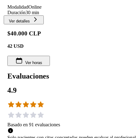
Modalidad
Online
Duración
30 min
Ver detalles
$40.000 CLP
42
USD
Ver horas
Evaluaciones
4.9
Basado en
91
evaluaciones
Solo pacientes con citas concretadas pueden evaluar al profesional.