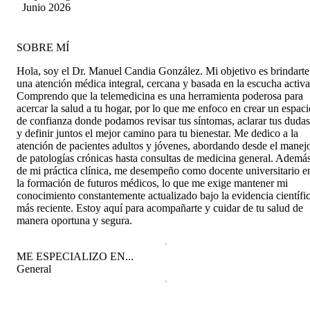
comprender sus afecciones sin apuros. Lo que
Junio 2026
más destaco es que no solo se enfocó en mi
motivo de consulta agudo, sino que evaluó mi
estado de salud general, haciendo un fuerte
SOBRE MÍ
énfasis en la medicina preventiva. Muy
recomendado por su calidad humana y visión
Hola, soy el Dr. Manuel Candia González. Mi objetivo es brindarte
integral.
una atención médica integral, cercana y basada en la escucha activa
Comprendo que la telemedicina es una herramienta poderosa para
acercar la salud a tu hogar, por lo que me enfoco en crear un espaci
de confianza donde podamos revisar tus síntomas, aclarar tus dudas
y definir juntos el mejor camino para tu bienestar. Me dedico a la
atención de pacientes adultos y jóvenes, abordando desde el manej
de patologías crónicas hasta consultas de medicina general. Ademá
de mi práctica clínica, me desempeño como docente universitario e
la formación de futuros médicos, lo que me exige mantener mi
conocimiento constantemente actualizado bajo la evidencia científi
más reciente. Estoy aquí para acompañarte y cuidar de tu salud de
manera oportuna y segura.
ME ESPECIALIZO EN...
General