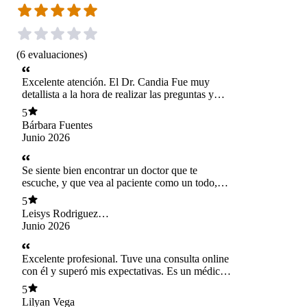
(
6
evaluaciones
)
Excelente atención. El Dr. Candia Fue muy
detallista a la hora de realizar las preguntas y
respectiva evaluación. Me sentí cómoda, y
5
quedé muy conforme con la atención, que
Bárbara Fuentes
aunque es on line, el trato y cercanía del Dr.
Junio 2026
Candia, hizo que esto fuera un mero detalle. Lo
recomiendo sin dudas.
Se siente bien encontrar un doctor que te
escuche, y que vea al paciente como un todo,
definitivamente se convertirá en mi médico de
5
cabecera.
Leisys Rodriguez
Llama
Junio 2026
Excelente profesional. Tuve una consulta online
con él y superó mis expectativas. Es un médico
sumamente dedicado, que se toma el tiempo
5
necesario para escuchar al paciente y
Lilyan Vega