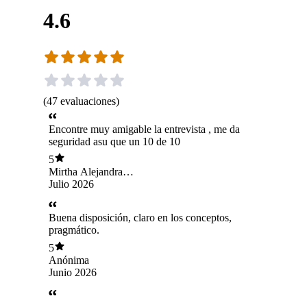
4.6
(
47
evaluaciones
)
Encontre muy amigable la entrevista , me da
seguridad asu que un 10 de 10
5
Mirtha Alejandra
Baez Plaza
Julio 2026
Buena disposición, claro en los conceptos,
pragmático.
5
Anónima
Junio 2026