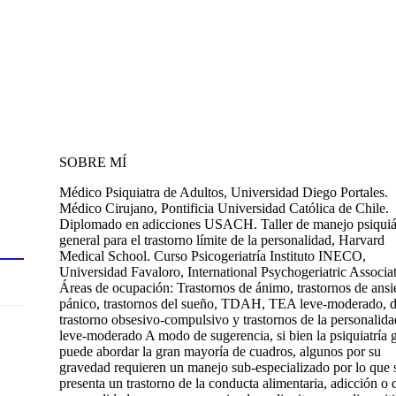
SOBRE MÍ
Médico Psiquiatra de Adultos, Universidad Diego Portales.
Médico Cirujano, Pontificia Universidad Católica de Chile.
Diplomado en adicciones USACH. Taller de manejo psiquiá
general para el trastorno límite de la personalidad, Harvard
Medical School. Curso Psicogeriatría Instituto INECO,
Universidad Favaloro, International Psychogeriatric Associat
Áreas de ocupación: Trastornos de ánimo, trastornos de ans
pánico, trastornos del sueño, TDAH, TEA leve-moderado, d
trastorno obsesivo-compulsivo y trastornos de la personalida
leve-moderado A modo de sugerencia, si bien la psiquiatría 
puede abordar la gran mayoría de cuadros, algunos por su
gravedad requieren un manejo sub-especializado por lo que 
presenta un trastorno de la conducta alimentaria, adicción o 