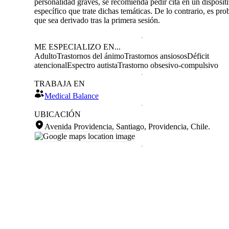
personalidad graves, se recomienda pedir cita en un disposit
específico que trate dichas temáticas. De lo contrario, es pro
que sea derivado tras la primera sesión.
ME ESPECIALIZO EN...
Adulto
Trastornos del ánimo
Trastornos ansiosos
Déficit
atencional
Espectro autista
Trastorno obsesivo-compulsivo
TRABAJA EN
Medical Balance
UBICACIÓN
Avenida Providencia, Santiago, Providencia, Chile
.