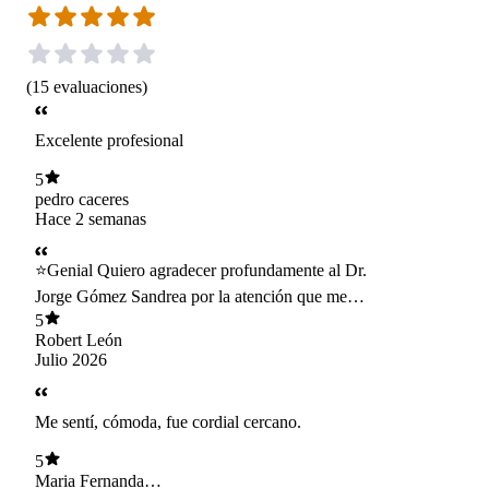
(
15
evaluaciones
)
Excelente profesional
5
pedro caceres
Hace 2 semanas
⭐️Genial Quiero agradecer profundamente al Dr.
Jorge Gómez Sandrea por la atención que me
brindó. Llegué a la consulta en un momento de
5
mucha ansiedad, angustia y desgaste emocional
Robert León
producto de situaciones laborales, y desde el
Julio 2026
primer momento me sentí escuchado,
comprendido y tratado con mucho respeto. Se
tomó el tiempo de escuchar mi historia sin
Me sentí, cómoda, fue cordial cercano.
apresurar la consulta, me explicó las cosas con
claridad y me hizo sentir que mi bienestar era
5
realmente importante. Salí de la consulta con la
Maria Fernanda