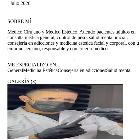
tranquilidad de haber sido atendido por un
Salazar
Julio 2026
profesional empático, humano y comprometido
con sus pacientes. Sin duda lo recomiendo a
cualquier persona que esté atravesando un
SOBRE MÍ
momento difícil y necesite un espacio seguro
donde pueda sentirse escuchada y recibir
Médico Cirujano y Médico Estético. Atiendo pacientes adultos en
orientación profesional. Muchas gracias, doctor.
consulta médica general, control de peso, salud mental inicial,
consejería en adicciones y medicina estética facial y corporal, con 
enfoque cercano, responsable y con criterio médico.
ME ESPECIALIZO EN...
General
Medicina Estética
Consejeria en adicciones
Salud mental
GALERÍA
(
3
)