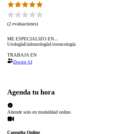
(
2
evaluaciones
)
ME ESPECIALIZO EN...
Urología
Endourología
Urooncología
TRABAJA EN
Doctor AI
Agenda tu hora
Atiende solo en
modalidad
online
.
Consulta Online