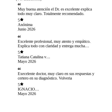
Muy buena atención el Dr. es excelente explica
todo muy claro. Totalmente recomendado.
5
Anónima
Junio 2026
Excelente profesional, muy atento y empático.
Explica todo con claridad y entrega mucha
confianza. Totalmente recomendado
5
Tatiana Catalina von
Plesssing Ruiz
Mayo 2026
Execelente doctor, muy claro en sus respuestas y
certero en su diagnóstico. Volveria
5
IGNACIO
GUIÑEZ COFRE
Mayo 2026