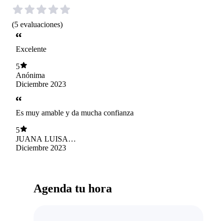
(
5
evaluaciones
)
Excelente
5
Anónima
Diciembre 2023
Es muy amable y da mucha confianza
5
JUANA LUISA
IBACETA
Diciembre 2023
ASTUDILLO
Agenda tu hora