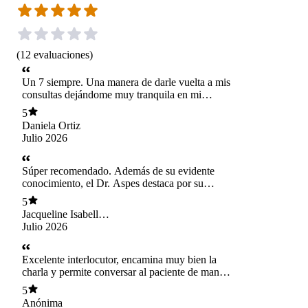
(
12
evaluaciones
)
Un 7 siempre. Una manera de darle vuelta a mis
consultas dejándome muy tranquila en mi
proceso!
5
Daniela Ortiz
Julio 2026
Súper recomendado. Además de su evidente
conocimiento, el Dr. Aspes destaca por su
empatía, su capacidad de escucha y su calidez
5
humana. Sentirse verdaderamente comprendido
Jacqueline Isabella
y ver una evolución tan positiva en el proceso
Hassell Embus
Julio 2026
no tiene precio. Excelente especialista.
Excelente interlocutor, encamina muy bien la
charla y permite conversar al paciente de manera
fluida. Al final da recomendaciones y explica de
5
manera detallada el plan a seguir. Despeja las
Anónima