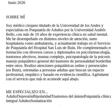
dudas. Muy satisfecho y lo recomiendo.
Junio 2026
SOBRE MÍ
Soy médico cirujano titulado de la Universidad de los Andes y
especialista en Psiquiatría de Adultos por la Universidad Andrés
Bello, con más de 10 años de experiencia clínica en salud mental.
Me he desempeñado en distintos niveles de atención, tanto
hospitalaria como ambulatoria, y actualmente trabajo en el Servicio
de Psiquiatría del Hospital San Luis de Buin. He complementado m
formación con diversos cursos y diplomados en psicofarmacología,
trastornos afectivos, trauma complejo, psicopatología de la psicosis
manejo psiquiátrico general del trastorno de personalidad borderline
entre otros. Realizo atenciones psiquiátricas online y presenciales
(en Buin), orientadas a personas adultas que buscan un espacio
profesional, empático y basado en evidencia científica. Agéndame
con el servicio que más te acomode aquí abajo.
ME ESPECIALIZO EN...
Adulto
Depresión
Bipolaridad
Trastornos del ánimo
Psiquiatría clínic
integral Adultos
Somatización