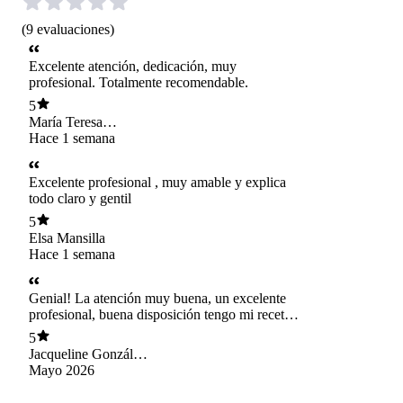
(
9
evaluaciones
)
Excelente atención, dedicación, muy
profesional. Totalmente recomendable.
5
María Teresa
Alvarado Muñoz
Hace 1 semana
Excelente profesional , muy amable y explica
todo claro y gentil
5
Elsa Mansilla
Hace 1 semana
Genial! La atención muy buena, un excelente
profesional, buena disposición tengo mi receta y
todo lo que necesitaba. Gracias
5
Jacqueline González
Carvajal
Mayo 2026