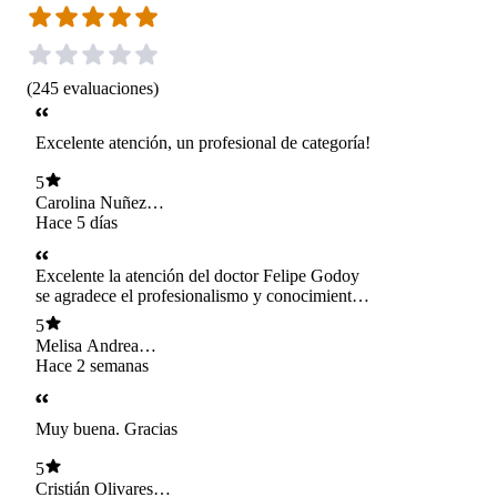
(
245
evaluaciones
)
Excelente atención, un profesional de categoría!
5
Carolina Nuñez
Muñoz
Hace 5 días
Excelente la atención del doctor Felipe Godoy
se agradece el profesionalismo y conocimientos
entregados
5
Melisa Andrea
Heggie Jimenez
Hace 2 semanas
Muy buena. Gracias
5
Cristián Olivares