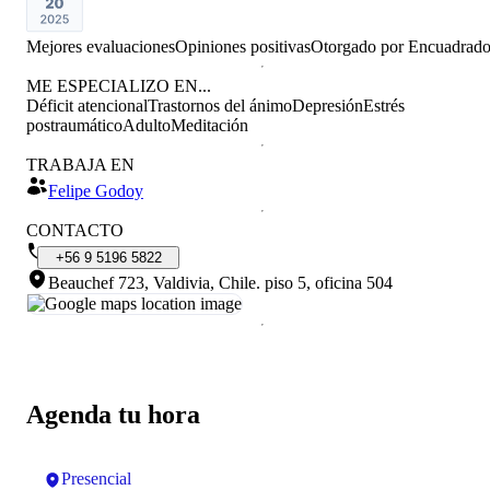
Mejores evaluaciones
Opiniones positivas
Otorgado por
Encuadrad
ME ESPECIALIZO EN...
Déficit atencional
Trastornos del ánimo
Depresión
Estrés
postraumático
Adulto
Meditación
TRABAJA EN
Felipe Godoy
CONTACTO
+56
9
5196
5822
Beauchef 723, Valdivia, Chile
.
piso 5, oficina 504
Agenda tu hora
Presencial