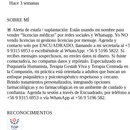
Esturillo
Hace 3 semanas
SOBRE MÍ
🚨 Alerta de estafa / suplantación: Están usando mi nombre para
vender “licencias médicas” por redes sociales y Whatsapp. Yo NO
vendo licencias ni gestiono licencias por mensaje. Agenda y
contacto solo por ENCUADRADO, llamando a mi secretaría al +
9 9315 6953 o escribiéndole al WhatsApp: +56 9 5196 5822. Si
recibes mensajes sospechosos, no envíes datos ni dinero. Si fuiste
contactado/a, no compartas datos y repórtalo. Especializado en
Psiquiatría Humanista, Terapia Gestalt Viva y Terapia Centrada en
la Compasión, mi práctica está orientada a adultos que buscan un
enfoque psiquiátrico y psicoterapéutico respetuoso y cercano.
Brindo tratamientos personalizados, integrando opciones
farmacológicas y no farmacológicas en un ambiente de cuidado y
confianza. Agenda tu sesión a través de Encuadrado, por teléfono a
+56 9 9315 6953 o vía WhatsApp al +56 9 5196 582.
RECONOCIMIENTOS