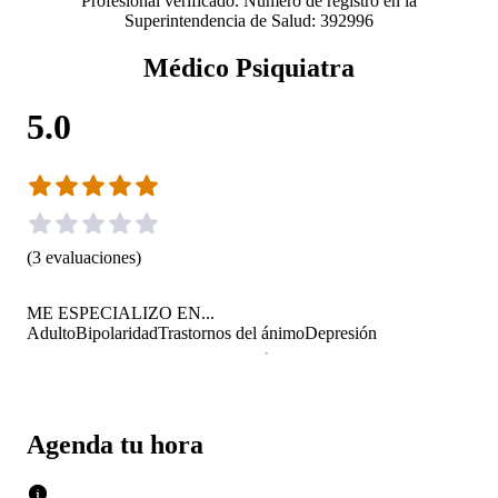
Profesional verificado. Número de registro en la
Superintendencia de Salud: 392996
Médico Psiquiatra
5.0
(
3
evaluaciones
)
ME ESPECIALIZO EN...
Adulto
Bipolaridad
Trastornos del ánimo
Depresión
Agenda tu hora