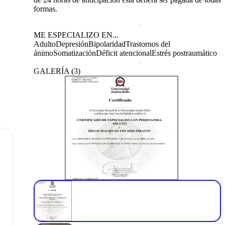
formas.
ME ESPECIALIZO EN...
Adulto
Depresión
Bipolaridad
Trastornos del
ánimo
Somatización
Déficit atencional
Estrés postraumático
GALERÍA
(
3
)