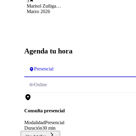
5
Marisol Zuñiga
Carvajal
Marzo 2026
Agenda tu hora
Presencial
Online
Consulta presencial
Modalidad
Presencial
Duración
30 min