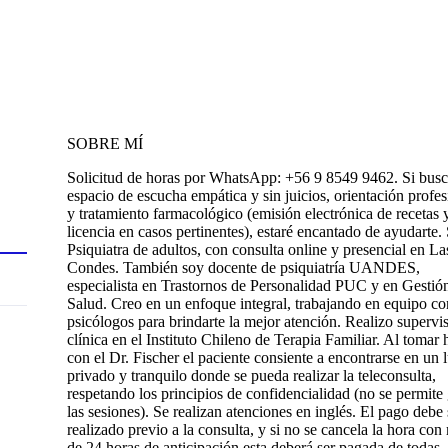
SOBRE MÍ
Solicitud de horas por WhatsApp: +56 9 8549 9462. Si busc
espacio de escucha empática y sin juicios, orientación profes
y tratamiento farmacológico (emisión electrónica de recetas 
licencia en casos pertinentes), estaré encantado de ayudarte.
Psiquiatra de adultos, con consulta online y presencial en La
Condes. También soy docente de psiquiatría UANDES,
especialista en Trastornos de Personalidad PUC y en Gestió
Salud. Creo en un enfoque integral, trabajando en equipo co
psicólogos para brindarte la mejor atención. Realizo supervi
clínica en el Instituto Chileno de Terapia Familiar. Al tomar 
con el Dr. Fischer el paciente consiente a encontrarse en un 
privado y tranquilo donde se pueda realizar la teleconsulta,
respetando los principios de confidencialidad (no se permite
las sesiones). Se realizan atenciones en inglés. El pago debe 
realizado previo a la consulta, y si no se cancela la hora con
de 24 horas de anticipación esta deberá ser pagada de todas