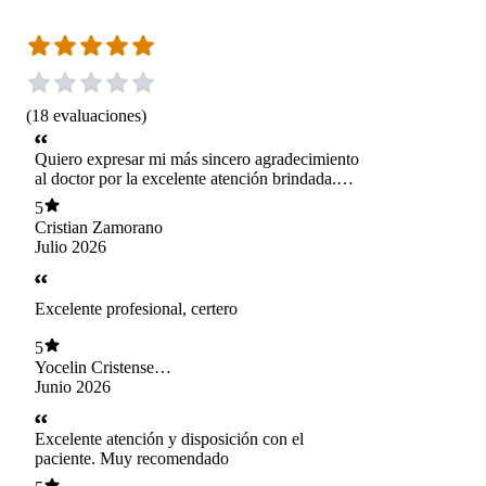
(
18
evaluaciones
)
Quiero expresar mi más sincero agradecimiento
al doctor por la excelente atención brindada.
Desde el primer momento demostró un trato
5
muy humano, amable y respetuoso, escuchando
Cristian Zamorano
con paciencia todas mis inquietudes y
Julio 2026
explicando cada aspecto de manera clara y
comprensible. Su profesionalismo, dedicación y
empatía me hicieron sentir seguro y bien
Excelente profesional, certero
atendido.Es un gran profesional que realmente
se preocupa por el bienestar de sus pacientes.
5
Muchas gracias por su compromiso y vocación.
Yocelin Cristensen
Velásquez
Junio 2026
Excelente atención y disposición con el
paciente. Muy recomendado