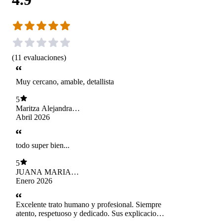
(
11
evaluaciones
)
Muy cercano, amable, detallista
5
Maritza Alejandra
Covarrubias Orrego
Abril 2026
todo super bien...
5
JUANA MARIA
SALAS
Enero 2026
VILLAGRA
Excelente trato humano y profesional. Siempre
atento, respetuoso y dedicado. Sus explicaciones