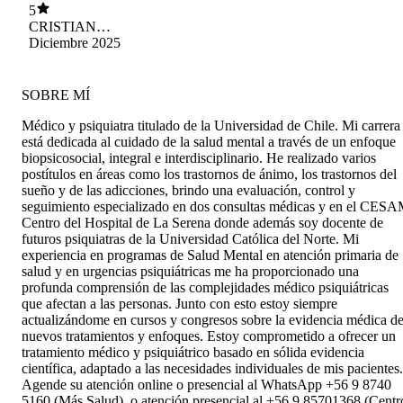
son claras y me ha ayudado profundamente en
5
mi proceso. Muy buena experiencia.
CRISTIAN
RAMOS ROJAS
Diciembre 2025
SOBRE MÍ
Médico y psiquiatra titulado de la Universidad de Chile. Mi carrera
está dedicada al cuidado de la salud mental a través de un enfoque
biopsicosocial, integral e interdisciplinario. He realizado varios
postítulos en áreas como los trastornos de ánimo, los trastornos del
sueño y de las adicciones, brindo una evaluación, control y
seguimiento especializado en dos consultas médicas y en el CES
Centro del Hospital de La Serena donde además soy docente de
futuros psiquiatras de la Universidad Católica del Norte. Mi
experiencia en programas de Salud Mental en atención primaria de
salud y en urgencias psiquiátricas me ha proporcionado una
profunda comprensión de las complejidades médico psiquiátricas
que afectan a las personas. Junto con esto estoy siempre
actualizándome en cursos y congresos sobre la evidencia médica d
nuevos tratamientos y enfoques. Estoy comprometido a ofrecer un
tratamiento médico y psiquiátrico basado en sólida evidencia
científica, adaptado a las necesidades individuales de mis pacientes.
Agende su atención online o presencial al WhatsApp +56 9 8740
5160 (Más Salud), o atención presencial al +56 9 85701368 (Centr