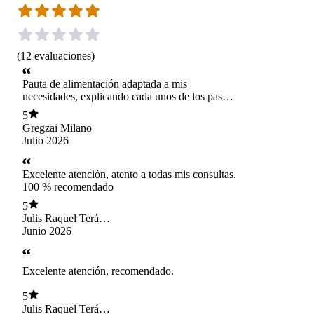
(
12
evaluaciones
)
Pauta de alimentación adaptada a mis
necesidades, explicando cada unos de los pasos
a seguir , con un atención de calidad y dando
5
seguridad a los cambios de hábitos de
Gregzai Milano
alimentación saludable cubriendo todos mis
Julio 2026
factores de riesgo , por lo tanto puedo dar un 10
/ 10 , excelente atención .
Excelente atención, atento a todas mis consultas.
100 % recomendado
5
Julis Raquel Terán
García
Junio 2026
Excelente atención, recomendado.
5
Julis Raquel Terán