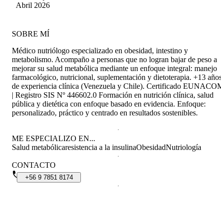
García
Abril 2026
SOBRE MÍ
Médico nutriólogo especializado en obesidad, intestino y
metabolismo. Acompaño a personas que no logran bajar de peso a
mejorar su salud metabólica mediante un enfoque integral: manejo
farmacológico, nutricional, suplementación y dietoterapia. +13 año
de experiencia clínica (Venezuela y Chile). Certificado EUNACO
| Registro SIS Nº 446602.0 Formación en nutrición clínica, salud
pública y dietética con enfoque basado en evidencia. Enfoque:
personalizado, práctico y centrado en resultados sostenibles.
ME ESPECIALIZO EN...
Salud metabólica
resistencia a la insulina
Obesidad
Nutriología
CONTACTO
+56
9
7851
8174