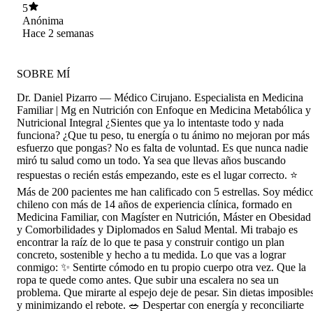
con todo
5
Anónima
Hace 2 semanas
SOBRE MÍ
Dr. Daniel Pizarro — Médico Cirujano. Especialista en Medicina
Familiar | Mg en Nutrición con Enfoque en Medicina Metabólica y
Nutricional Integral ¿Sientes que ya lo intentaste todo y nada
funciona? ¿Que tu peso, tu energía o tu ánimo no mejoran por más
esfuerzo que pongas? No es falta de voluntad. Es que nunca nadie
miró tu salud como un todo. Ya sea que llevas años buscando
respuestas o recién estás empezando, este es el lugar correcto. ⭐
Más de 200 pacientes me han calificado con 5 estrellas. Soy médic
chileno con más de 14 años de experiencia clínica, formado en
Medicina Familiar, con Magíster en Nutrición, Máster en Obesidad
y Comorbilidades y Diplomados en Salud Mental. Mi trabajo es
encontrar la raíz de lo que te pasa y construir contigo un plan
concreto, sostenible y hecho a tu medida. Lo que vas a lograr
conmigo: ✨ Sentirte cómodo en tu propio cuerpo otra vez. Que la
ropa te quede como antes. Que subir una escalera no sea un
problema. Que mirarte al espejo deje de pesar. Sin dietas imposible
y minimizando el rebote. 🥗 Despertar con energía y reconciliarte