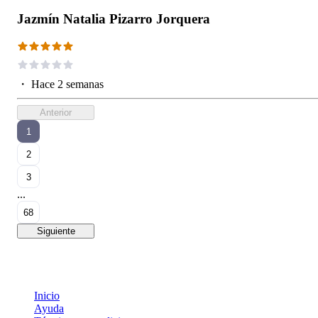
Jazmín Natalia Pizarro Jorquera
・
Hace 2 semanas
Anterior
1
2
3
...
68
Siguiente
Inicio
Ayuda