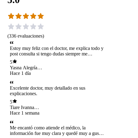
(
336
evaluaciones
)
Estoy muy feliz con el doctor, me explica todo y
post consulta si tengo dudas siempre me
responde eso se agradece, 100 % recomendado.
5
Yasna Alegría
Fuentes
Hace 1 día
Excelente doctor, muy detallado en sus
explicaciones.
5
Tiare Ivanna
Bergmann Orellana
Hace 1 semana
Me encantó como atiende el médico, la
información fue muy clara y quedé muy a gusto