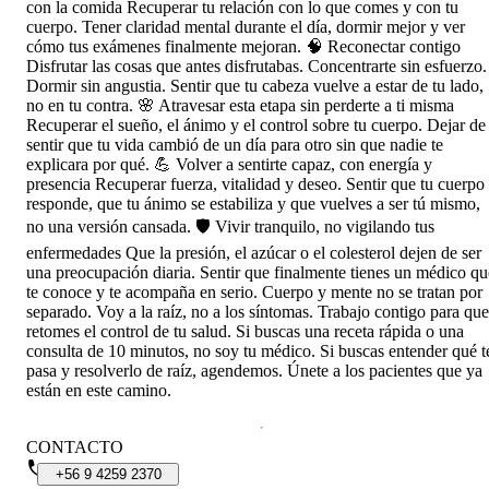
con la comida Recuperar tu relación con lo que comes y con tu
cuerpo. Tener claridad mental durante el día, dormir mejor y ver
cómo tus exámenes finalmente mejoran. 🧠 Reconectar contigo
Disfrutar las cosas que antes disfrutabas. Concentrarte sin esfuerzo.
Dormir sin angustia. Sentir que tu cabeza vuelve a estar de tu lado,
no en tu contra. 🌸 Atravesar esta etapa sin perderte a ti misma
Recuperar el sueño, el ánimo y el control sobre tu cuerpo. Dejar de
sentir que tu vida cambió de un día para otro sin que nadie te
explicara por qué. 💪 Volver a sentirte capaz, con energía y
presencia Recuperar fuerza, vitalidad y deseo. Sentir que tu cuerpo
responde, que tu ánimo se estabiliza y que vuelves a ser tú mismo,
no una versión cansada. 🛡️ Vivir tranquilo, no vigilando tus
enfermedades Que la presión, el azúcar o el colesterol dejen de ser
una preocupación diaria. Sentir que finalmente tienes un médico qu
te conoce y te acompaña en serio. Cuerpo y mente no se tratan por
separado. Voy a la raíz, no a los síntomas. Trabajo contigo para que
retomes el control de tu salud. Si buscas una receta rápida o una
consulta de 10 minutos, no soy tu médico. Si buscas entender qué t
pasa y resolverlo de raíz, agendemos. Únete a los pacientes que ya
están en este camino.
CONTACTO
+56
9
4259
2370