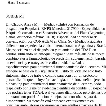
Martinez
Hace 1 semana
SOBRE MÍ
Dr. Claudio Araya M. — Médico (Chile) con formación de
posgrado en Psiquiatría RNPS Mineduc: 517950 · Especialidad en
Psiquiatría cursada en el Sanatorio Adventista del Plata (Argentina,
4 años, distinción máxima, 2018). Especialidad en proceso de
convalidación por CONACEM en Chile. Soy Médico Psiquiatra
chileno, con experiencia clínica internacional en Argentina y Brasil
Me especializo en el diagnóstico y tratamiento del TDAH en
adultos, utilizando un enfoque integral que va más allá de la receta:
combino ajuste farmacológico de precisión, suplementación basada
en evidencia y estrategias de estilo de vida diseñadas
específicamente para optimizar el funcionamiento de tu cerebro. Mi
enfoque se basa en la Psiquiatría del Estilo de Vida: no solo trato
síntomas, sino que trabajo contigo para construir un protocolo
personalizado que incluye farmacología, nutrición, sueño, ejercicio
biohacking para optimizar el funcionamiento de tu cerebro, todo
respaldado por la mejor evidencia científica disponible. Si sospecha
que podrías tener TDAH, o si ya tienes diagnóstico pero sientes qu
tu tratamiento podría funcionar mejor, esta consulta es para ti.
*Importante* Mi atención está enfocada exclusivamente en
consultas ambulatorias programadas para adultos (mayores de 18