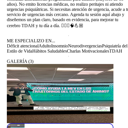
años). No emito licencias médicas, no realizo peritajes ni atiendo
urgencias psiquiátricas. Si necesitas atención de urgencia, acude a t
servicio de urgencias más cercano. Agenda tu sesión aquí abajo y
diseñemos un plan claro, basado en evidencia, para mejorar tu
cerebro TDAH y tu día a día. 👨🏻‍⚕️🧠💪🏼
ME ESPECIALIZO EN...
Déficit atencional
Adulto
Insomnio
Neurodivergencias
Psiquiatría del
Estilo de Vida
Hábitos Saludables
Charlas Motivacionales
TDAH
GALERÍA
(
3
)