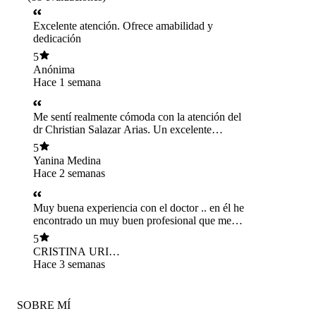
Excelente atención. Ofrece amabilidad y
dedicación
5
Anónima
Hace 1 semana
Me sentí realmente cómoda con la atención del
dr Christian Salazar Arias. Un excelente
profecional. Compañero de su paciente,
5
empatico y muy cordial.
Yanina Medina
Hace 2 semanas
Muy buena experiencia con el doctor .. en él he
encontrado un muy buen profesional que me
ayudado mucho atender mi nueva condición y
5
ver la vida de otra forma y ver que si soy capaz
CRISTINA URIBE
pero paso a pasito y eso se agradece
ALVAREZ
Hace 3 semanas
SOBRE MÍ