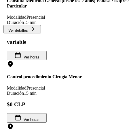
Consulta Medicina General (desde los 2 años) Fonasa / Isapre /
Particular
Modalidad
Presencial
Duración
15 min
Ver detalles
variable
Ver horas
Control procedimiento Cirugía Menor
Modalidad
Presencial
Duración
15 min
$0 CLP
Ver horas