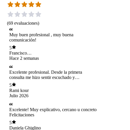
(
69
evaluaciones
)
Muy buen profesional , muy buena
comunicación!
5
Francisco
Dominguez
Hace 2 semanas
Excelente profesional. Desde la primera
consulta me hizo sentir escuchado y
comprendido. Se toma el tiempo para explicar el
5
diagnóstico y las alternativas de tratamiento con
Rami kour
claridad, responde todas las dudas y transmite
Julio 2026
mucha confianza. La atención fue muy humana,
respetuosa y profesional. Lo recomiendo
totalmente.
Excelente! Muy explicativo, cercano u concreto
Felicitaciones
5
Daniela Ghiglino