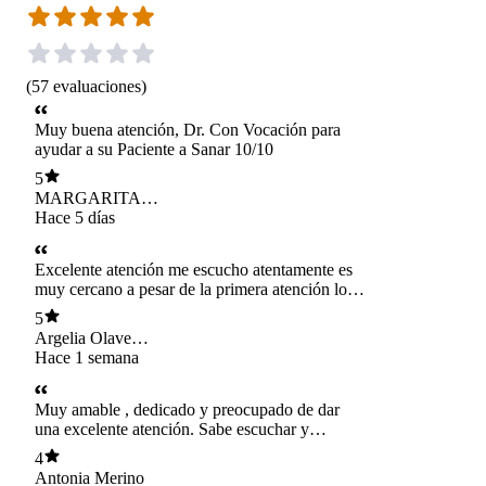
(
57
evaluaciones
)
Muy buena atención, Dr. Con Vocación para
ayudar a su Paciente a Sanar 10/10
5
MARGARITA
DIAZ
Hace 5 días
Excelente atención me escucho atentamente es
muy cercano a pesar de la primera atención lo
recomiendo mucho.
5
Argelia Olave
Salinas
Hace 1 semana
Muy amable , dedicado y preocupado de dar
una excelente atención. Sabe escuchar y
explicar muy bien el cuadro que uno tiene, lo
4
recomendaría en un 100%
Antonia Merino