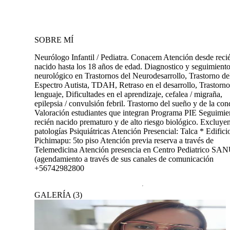
SOBRE MÍ
Neurólogo Infantil / Pediatra. Conacem Atención desde reci
nacido hasta los 18 años de edad. Diagnostico y seguimient
neurológico en Trastornos del Neurodesarrollo, Trastorno de
Espectro Autista, TDAH, Retraso en el desarrollo, Trastorno
lenguaje, Dificultades en el aprendizaje, cefalea / migraña,
epilepsia / convulsión febril. Trastorno del sueño y de la con
Valoración estudiantes que integran Programa PIE Seguimie
recién nacido prematuro y de alto riesgo biológico. Excluye
patologías Psiquiátricas Atención Presencial: Talca * Edifici
Pichimapu: 5to piso Atención previa reserva a través de
Telemedicina Atención presencia en Centro Pediatrico SA
(agendamiento a través de sus canales de comunicación
+56742982800
GALERÍA
(
3
)