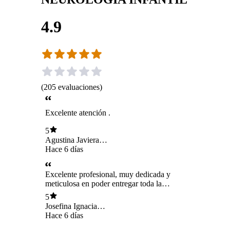
4.9
(
205
evaluaciones
)
Excelente atención .
5
Agustina Javiera
fuentes Orellana
Hace 6 días
Excelente profesional, muy dedicada y
meticulosa en poder entregar toda la
información necesaria. Muy cálida y de buen
5
trato con adultos y niños.
Josefina Ignacia
Rojas Gonzalez
Hace 6 días