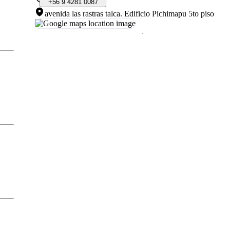
+56
9
4281
0087
avenida las rastras talca
.
Edificio Pichimapu 5to piso