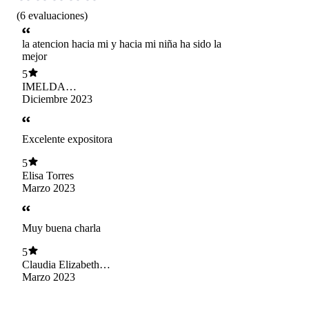
(
6
evaluaciones
)
la atencion hacia mi y hacia mi niña ha sido la
mejor
5
IMELDA
MORALES
Diciembre 2023
Excelente expositora
5
Elisa Torres
Marzo 2023
Muy buena charla
5
Claudia Elizabeth
Sosa González
Marzo 2023