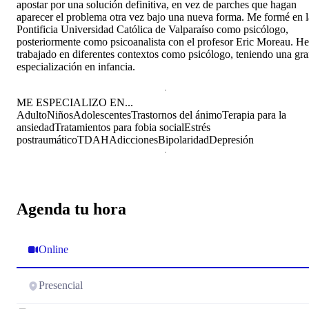
apostar por una solución definitiva, en vez de parches que hagan
aparecer el problema otra vez bajo una nueva forma. Me formé en l
Pontificia Universidad Católica de Valparaíso como psicólogo,
posteriormente como psicoanalista con el profesor Eric Moreau. He
trabajado en diferentes contextos como psicólogo, teniendo una gr
especialización en infancia.
ME ESPECIALIZO EN...
Adulto
Niños
Adolescentes
Trastornos del ánimo
Terapia para la
ansiedad
Tratamientos para fobia social
Estrés
postraumático
TDAH
Adicciones
Bipolaridad
Depresión
Agenda tu hora
Online
Presencial