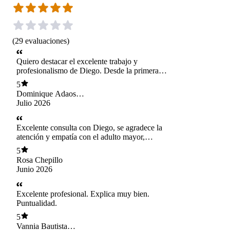
(
29
evaluaciones
)
Quiero destacar el excelente trabajo y
profesionalismo de Diego. Desde la primera
sesión demostró un trato cercano, amable y muy
5
comprometido con mi recuperación. Se tomó el
Dominique Adaos
tiempo para evaluar mi situación en detalle,
Orrego
Julio 2026
explicar cada tratamiento de forma clara y
adaptar los ejercicios a mis necesidades.
Excelente consulta con Diego, se agradece la
atención y empatía con el adulto mayor,
dedicado a escuchar al paciente brindando un
5
abordaje integral. Recomendadísimo 100%.
Rosa Chepillo
Junio 2026
Excelente profesional. Explica muy bien.
Puntualidad.
5
Vannia Bautista