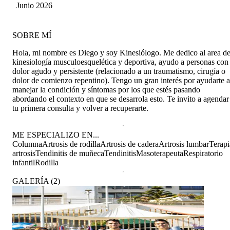
Rojas
Junio 2026
SOBRE MÍ
Hola, mi nombre es Diego y soy Kinesiólogo. Me dedico al area d
kinesiología musculoesquelética y deportiva, ayudo a personas con
dolor agudo y persistente (relacionado a un traumatismo, cirugía o
dolor de comienzo repentino). Tengo un gran interés por ayudarte a
manejar la condición y síntomas por los que estés pasando
abordando el contexto en que se desarrola esto. Te invito a agendar
tu primera consulta y volver a recuperarte.
ME ESPECIALIZO EN...
Columna
Artrosis de rodilla
Artrosis de cadera
Artrosis lumbar
Terapi
artrosis
Tendinitis de muñeca
Tendinitis
Masoterapeuta
Respiratorio
infantil
Rodilla
GALERÍA
(
2
)