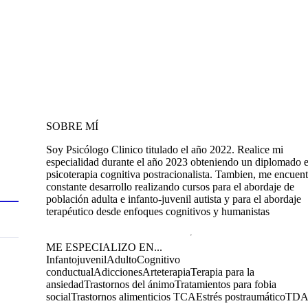
SOBRE MÍ
Soy Psicólogo Clinico titulado el año 2022. Realice mi
especialidad durante el año 2023 obteniendo un diplomado 
psicoterapia cognitiva postracionalista. Tambien, me encuen
constante desarrollo realizando cursos para el abordaje de
población adulta e infanto-juvenil autista y para el abordaje
terapéutico desde enfoques cognitivos y humanistas
ME ESPECIALIZO EN...
Infantojuvenil
Adulto
Cognitivo
conductual
Adicciones
Arteterapia
Terapia para la
ansiedad
Trastornos del ánimo
Tratamientos para fobia
social
Trastornos alimenticios TCA
Estrés postraumático
TD