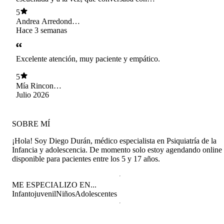
alguien muy instruido en el tema de salud
5
mental. Muy recomendado
Andrea Arredondo
Aracena
Hace 3 semanas
Excelente atención, muy paciente y empático.
5
Mía Rincon
Oropeza
Julio 2026
SOBRE MÍ
¡Hola! Soy Diego Durán, médico especialista en Psiquiatría de la
Infancia y adolescencia. De momento solo estoy agendando online
disponible para pacientes entre los 5 y 17 años.
ME ESPECIALIZO EN...
Infantojuvenil
Niños
Adolescentes