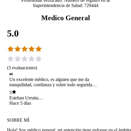
Profesional verificado. Número de registro en la
Superintendencia de Salud: 729444
Medico General
5.0
(
3
evaluaciones
)
Un excelente médico, es alguien que me da
tranquilidad, confianza y sobre todo seguridad,
lo recomiendo sin duda, un profesional notable.
5
Esteban Urrutia
Cofre
Hace 5 días
SOBRE MÍ
Hola! Soy médico general, mi antención tiene enfoque en el ámbito