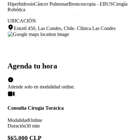
Hiperhidrosis
Cáncer Pulmonar
Broncoscopia - EBUS
Cirugía
Robótica
UBICACIÓN
Estoril 450, Las Condes, Chile
.
Clínica Las Condes
Agenda tu hora
Atiende solo en
modalidad
online
.
Consulta Cirugía Torácica
Modalidad
Online
Duración
30 min
$65.000 CLP