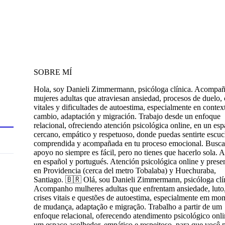
SOBRE MÍ
Hola, soy Danieli Zimmermann, psicóloga clínica. Acompañ
mujeres adultas que atraviesan ansiedad, procesos de duelo, c
vitales y dificultades de autoestima, especialmente en contex
cambio, adaptación y migración. Trabajo desde un enfoque
relacional, ofreciendo atención psicológica online, en un esp
cercano, empático y respetuoso, donde puedas sentirte escu
comprendida y acompañada en tu proceso emocional. Busca
apoyo no siempre es fácil, pero no tienes que hacerlo sola. 
en español y portugués. Atención psicológica online y prese
en Providencia (cerca del metro Tobalaba) y Huechuraba,
Santiago. 🇧🇷 Olá, sou Danieli Zimmermann, psicóloga clí
Acompanho mulheres adultas que enfrentam ansiedade, luto
crises vitais e questões de autoestima, especialmente em mo
de mudança, adaptação e migração. Trabalho a partir de um
enfoque relacional, oferecendo atendimento psicológico onl
um espaço acolhedor, empático e respeitoso, para que você 