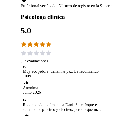
Profesional verificado. Número de registro en la Superin
Psicóloga clínica
5.0
(
12
evaluaciones
)
Muy acogedora, transmite paz. La recomiendo
100%
5
Anónima
Junio 2026
Recomiendo totalmente a Dani. Su enfoque es
sumamente práctico y efectivo, pero lo que más
destaca es su forma de trabajar: es nada invasiva