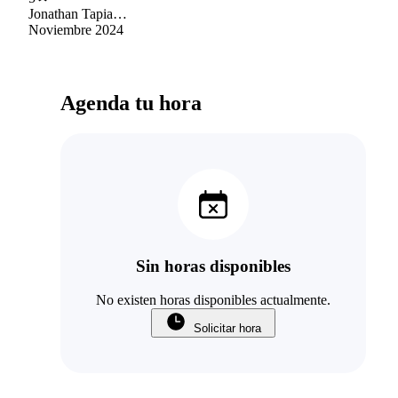
mejorando en casa sesión y acompañando en
Jonathan Tapia
cada proceso, muy agradecido de ir aprendiendo
Contreras
Noviembre 2024
y creciendo día a día.
Agenda tu hora
Sin horas disponibles
No existen horas disponibles actualmente.
Solicitar hora