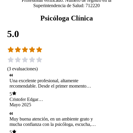
Profesional verificado. Número de registro en la
Superintendencia de Salud: 712220
Psicóloga Clínica
5.0
(
3
evaluaciones
)
Una excelente profesional, altamente
recomendable. Desde el primer momento
transmite cercanía y compromiso. Su forma de
5
escuchar, acompañar y guiar demuestra una
Cristofer Edgar
profunda vocación por lo que hace. Cada sesión
Carvajal Garcia
Mayo 2025
se convierte en un espacio donde uno puede
sentirse comprendido y avanzar a su propio
ritmo. Sin duda, una psicóloga con una calidad
Muy buena atención, en un ambiente grato y
humana y profesional admirable. 100%
mucha confianza con la psicóloga, escucha,
recomendada
comprende y da las soluciones efectivas para ir
5