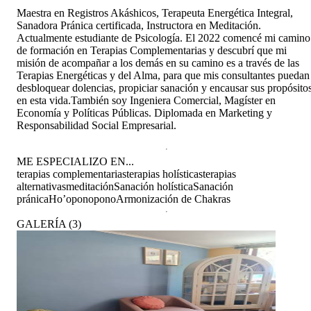
Maestra en Registros Akáshicos, Terapeuta Energética Integral,
Sanadora Pránica certificada, Instructora en Meditación.
Actualmente estudiante de Psicología. El 2022 comencé mi camino
de formación en Terapias Complementarias y descubrí que mi
misión de acompañar a los demás en su camino es a través de las
Terapias Energéticas y del Alma, para que mis consultantes puedan
desbloquear dolencias, propiciar sanación y encausar sus propósito
en esta vida. ​ También soy Ingeniera Comercial, Magíster en
Economía y Políticas Públicas. Diplomada en Marketing y
Responsabilidad Social Empresarial.
ME ESPECIALIZO EN...
terapias complementarias
terapias holísticas
terapias
alternativas
meditación
Sanación holística
Sanación
pránica
Ho’oponopono
Armonización de Chakras
GALERÍA
(
3
)