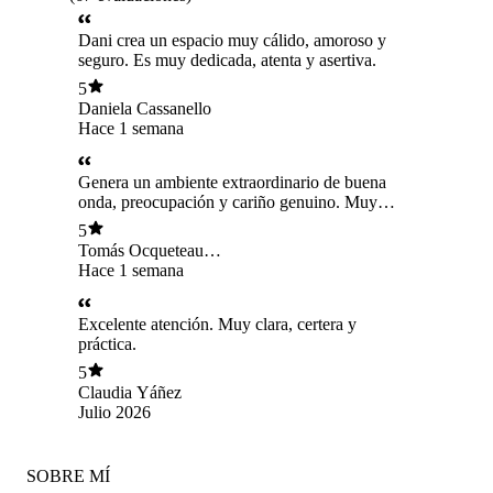
Dani crea un espacio muy cálido, amoroso y
seguro. Es muy dedicada, atenta y asertiva.
5
Daniela Cassanello
Hace 1 semana
Genera un ambiente extraordinario de buena
onda, preocupación y cariño genuino. Muy
alegre y buena en lo que hace, da frutos!!
5
Tomás Ocqueteau
Tacchini
Hace 1 semana
Excelente atención. Muy clara, certera y
práctica.
5
Claudia Yáñez
Julio 2026
SOBRE MÍ