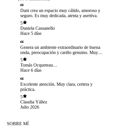
Dani crea un espacio muy cálido, amoroso y
seguro. Es muy dedicada, atenta y asertiva.
5
Daniela Cassanello
Hace 5 días
Genera un ambiente extraordinario de buena
onda, preocupación y cariño genuino. Muy
alegre y buena en lo que hace, da frutos!!
5
Tomás Ocqueteau
Tacchini
Hace 6 días
Excelente atención. Muy clara, certera y
práctica.
5
Claudia Yáñez
Julio 2026
SOBRE MÍ