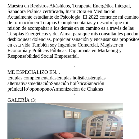
Maestra en Registros Akáshicos, Terapeuta Energética Integral,
Sanadora Pránica certificada, Instructora en Meditación.
Actualmente estudiante de Psicología. El 2022 comencé mi camino
de formación en Terapias Complementarias y descubrí que mi
misión de acompañar a los demás en su camino es a través de las
Terapias Energéticas y del Alma, para que mis consultantes puedan
desbloquear dolencias, propiciar sanación y encausar sus propósito
en esta vida. ​ También soy Ingeniera Comercial, Magíster en
Economía y Políticas Públicas. Diplomada en Marketing y
Responsabilidad Social Empresarial.
ME ESPECIALIZO EN...
terapias complementarias
terapias holísticas
terapias
alternativas
meditación
Sanación holística
Sanación
pránica
Ho’oponopono
Armonización de Chakras
GALERÍA
(
3
)