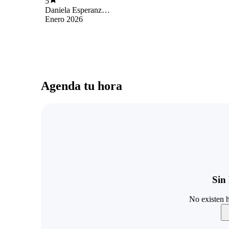
5
Daniela Esperanza
Benavides Aguila
Enero 2026
Agenda tu hora
Sin 
No existen h