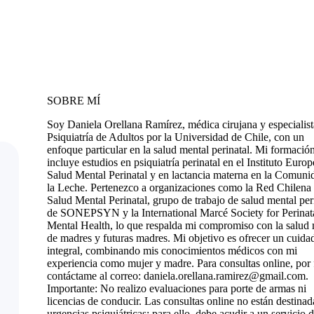
SOBRE MÍ
Soy Daniela Orellana Ramírez, médica cirujana y especialist
Psiquiatría de Adultos por la Universidad de Chile, con un
enfoque particular en la salud mental perinatal. Mi formació
incluye estudios en psiquiatría perinatal en el Instituto Euro
Salud Mental Perinatal y en lactancia materna en la Comuni
la Leche. Pertenezco a organizaciones como la Red Chilena
Salud Mental Perinatal, grupo de trabajo de salud mental per
de SONEPSYN y la International Marcé Society for Perinat
Mental Health, lo que respalda mi compromiso con la salud 
de madres y futuras madres. Mi objetivo es ofrecer un cuida
integral, combinando mis conocimientos médicos con mi
experiencia como mujer y madre. Para consultas online, por 
contáctame al correo: daniela.orellana.ramirez@gmail.com.
Importante: No realizo evaluaciones para porte de armas ni
licencias de conducir. Las consultas online no están destinad
urgencias psiquiátricas; para ello, debe acudir a un servicio 