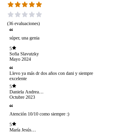
(
36
evaluaciones
)
súper, una genia
5
Sofia Slavutzky
Mayo 2024
Llevo ya más dr dos años con dani y siempre
excelente
5
Daniela Andrea
Vergara Heidke
Octubre 2023
Atención 10/10 como siempre :)
5
María Jesús